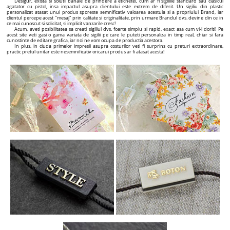
Desigur, exista si solutii banale de prindere a etichetei, cum ar fi sigiliile standard sau clasicul
agatator cu pistol, insa impactul asupra clientului este extrem de diferit. Un sigiliu din plastic
personalizat atasat unui produs sporeste semnificativ valoarea acestuia si a propriului Brand, iar
clientul percepe acest "mesaj" prin calitate si originalitate, prin urmare Brandul dvs. devine din ce in
ce mai cunoscut si solicitat, si implicit vanzarile cresc!
Acum, aveti posibilitatea sa creati sigiliul dvs. foarte simplu si rapid, exact asa cum vi-l doriti! Pe
acest site veti gasi o gama variata de sigilii pe care le puteti personaliza in timp real, chiar si fara
cunostinte de editare grafica, iar noi ne vom ocupa de productia acestora.
In plus, in ciuda primelor impresii asupra costurilor veti fi surprins cu preturi extraordinare,
practic pretul unitar este nesemnificativ oricarui produs ar fi atasat acesta!