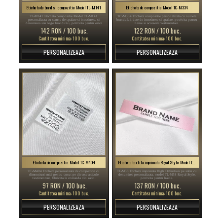
Eticheta de brand si compozitie Model TL-M141
Eticheta de compozitie Model TC-M334
TL-M141 Eticheta compozitie Model TL-M141
TC-M334 Eticheta compozitie personalizata cu numele
personalizata cu semne de spalare si intretinere, si
brandului, date de intretinere si spalare, potrivita pentru
denumirea sau logo brandului, potrivita pentru orice
haine si accesorii vestimentare.
produs textil, in special articole vestimentare.
142 RON / 100 buc.
122 RON / 100 buc.
Cantitatea minima: 100 buc.
Cantitatea minima: 100 buc.
PERSONALIZEAZA
PERSONALIZEAZA
Eticheta de compozitie Model TC-M404
Eticheta textila imprimata Royal Style Model TL-M58
TC-M404 Eticheta personalizata de compozitie cu
TL-M58 Eticheta imprimata High Definition pe satin cu
dimensiuni mici pentru cusut pe diverse articole
denumirea personalizata, model TL-M58 Royal Style,
vestimentare, fabricata la comanda din satin.
potrivita pentru haine.
97 RON / 100 buc.
137 RON / 100 buc.
Cantitatea minima: 100 buc.
Cantitatea minima: 100 buc.
PERSONALIZEAZA
PERSONALIZEAZA