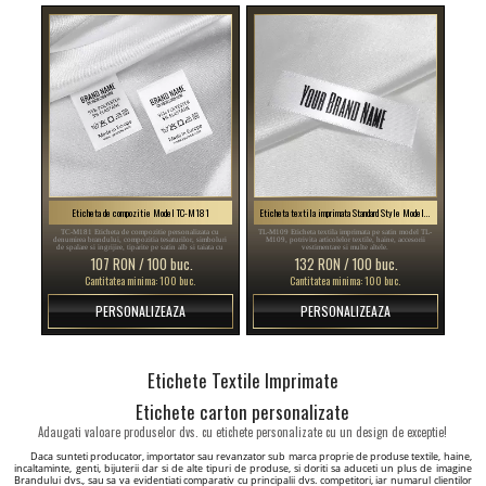
Eticheta de compozitie Model TC-M181
Eticheta textila imprimata Standard Style Model TL-M109
TC-M181 Eticheta de compozitie personalizata cu
TL-M109 Eticheta textila imprimata pe satin model TL-
denumirea brandului, compozitia tesaturilor, simboluri
M109, potrivita articolelor textile, haine, accesorii
de spalare si ingrijire, tiparite pe satin alb si taiata cu
vestimentare si multe altele.
ultrasunete la margini.
107 RON / 100 buc.
132 RON / 100 buc.
Cantitatea minima: 100 buc.
Cantitatea minima: 100 buc.
PERSONALIZEAZA
PERSONALIZEAZA
Etichete Textile Imprimate
Etichete carton personalizate
Adaugati valoare produselor dvs. cu etichete personalizate cu un design de exceptie!
Daca sunteti producator, importator sau revanzator sub marca proprie de produse textile, haine,
incaltaminte, genti, bijuterii dar si de alte tipuri de produse, si doriti sa aduceti un plus de imagine
Brandului dvs., sau sa va evidentiati comparativ cu principalii dvs. competitori, iar numarul clientilor