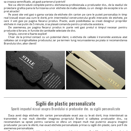
sa creasca semnificativ, ati gasit partenerul potrivit!
Noi va oferim solutii complete pentru etichetarea profesionala a produselor dvs., de la stadiul de
proiectare grafica pana la furnizarea unor etichete de inalta calitate, cu un design de exceptie si la un
pret atractiv!
Pe acest site veti gasi o gama variata de etichete din carton pe care le puteti personaliza in timp
real (vizual) exact asa cum le doriti, prin intermediul constructorului grafic interactiv de etichete, pe
care il veti gasi pe pagina fiecarui produs. Practic, aveti posibilitatea sa creati designul propriilor
etichete in mai putin de 5 minute, si sa plasati comanda pentru productia acestora.
De asemenea, pe pagina fiecarui produs in parte veti gasi pretul si timpul necesar pentru
productie si livrare, in functie de cantitatile selectate de dvs.
Simplu, concret si foarte explicit!
Chiar de la primul contact cu un potential client, o eticheta de calitate ii transmite acestuia atat
calitatea cat si originalitatea produsului, iar pe termen lung recunoasterea pe piata si recomandarea
Brandului dvs. altor clienti!
Sigilii din plastic personalizate
Sporiti impactul vizual asupra Brandului si produselor dvs. cu sigilii personalizate
Daca aveti deja etichete din carton personalizate exact asa cu le-ati dorit, insa intentionati sa
transmiteti si mai mult clientilor imaginea propriului Brand si calitatea produselor dvs., va
recomandam sa optati pentru varianta ce ofera un impact mult mai puternic asupra imaginii
produselor pe care le oferiti, mai exact etichete personalizate prinse cu sigilii din plastic, care pot fi de
asemenea personalizate.