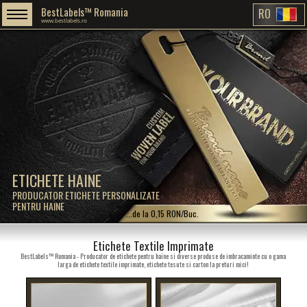
BestLabels™ Romania
RO
www.bestlabels.ro
ETICHETE HAINE
PRODUCATOR ETICHETE PERSONALIZATE
PENTRU HAINE
...de la 0,15 RON/Buc.
Etichete Textile Imprimate
BestLabels™ Romania - Producator de etichete pentru haine si diverse produse de imbracaminte cu o gama
larga de etichete textile imprimate, etichete tesute si carton la preturi mici!