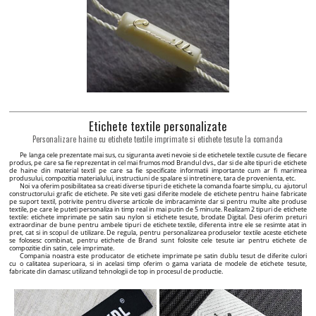
Etichete textile personalizate
Personalizare haine cu etichete textile imprimate si etichete tesute la comanda
Pe langa cele prezentate mai sus, cu siguranta aveti nevoie si de etichetele textile cusute de fiecare
produs, pe care sa fie reprezentat in cel mai frumos mod Brandul dvs., dar si de alte tipuri de etichete
de haine din material textil pe care sa fie specificate informatii importante cum ar fi marimea
produsului, compozitia materialului, instructiuni de spalare si intretinere, tara de provenienta, etc.
Noi va oferim posibilitatea sa creati diverse tipuri de etichete la comanda foarte simplu, cu ajutorul
constructorului grafic de etichete. Pe site veti gasi diferite modele de etichete pentru haine fabricate
pe suport textil, potrivite pentru diverse articole de imbracaminte dar si pentru multe alte produse
textile, pe care le puteti personaliza in timp real in mai putin de 5 minute. Realizam 2 tipuri de etichete
textile: etichete imprimate pe satin sau nylon si etichete tesute, brodate Digital. Desi oferim preturi
extraordinar de bune pentru ambele tipuri de etichete textile, diferenta intre ele se resimte atat in
pret, cat si in scopul de utilizare. De regula, pentru personalizarea produselor textile aceste etichete
se folosesc combinat, pentru etichete de Brand sunt folosite cele tesute iar pentru etichete de
compozitie din satin, cele imprimate.
Compania noastra este producator de etichete imprimate pe satin dublu tesut de diferite culori
cu o calitatea superioara, si in acelasi timp oferim o gama variata de modele de etichete tesute,
fabricate din damasc utilizand tehnologii de top in procesul de productie.