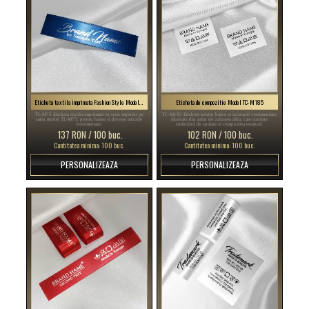
Eticheta textila imprimata Fashion Style Model TL-M73
Eticheta de compozitie Model TC-M185
TL-M73 Eticheta textila imprimata cu scris argintiu pe
TC-M185 Eticheta pentru haine si accesorii vestimentare,
satin model TL-M73, pentru haine si diverse articole
fabricata din satin de culoarea alba, care contine
vestimentare.
simboluri de spalare si compozitia tesaturii.
137 RON / 100 buc.
102 RON / 100 buc.
Cantitatea minima: 100 buc.
Cantitatea minima: 100 buc.
PERSONALIZEAZA
PERSONALIZEAZA