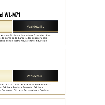
odel WL-M71
Vezi detalii...
e personalizata cu denumirea Brandului si logo,
ne de dama si de barbati, dar si pentru alte
duse Textile Romania, Etichete Industriale
ete Tesute Personalizate Romania ...
Vezi detalii...
onalizata in culori preferentiale cu denumirea
a, Etichete Produse Romania, Etichete
e Romania , Etichete Personalizate Brodate