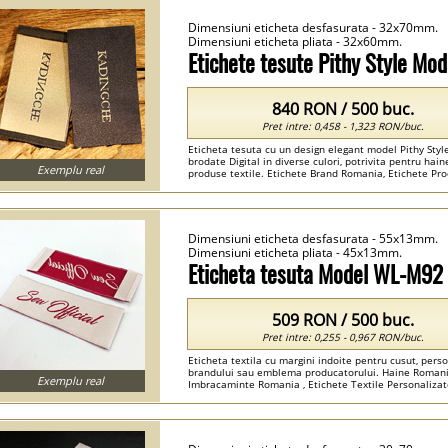
Dimensiuni eticheta desfasurata - 32x70mm.
Dimensiuni eticheta pliata - 32x60mm.
Etichete tesute Pithy Style M
840 RON / 500 buc.
Pret intre: 0,458 - 1,323 RON/buc.
Eticheta tesuta cu un design elegant model Pithy Styl
brodate Digital in diverse culori, potrivita pentru hai
Exemplu real
produse textile. Etichete Brand Romania, Etichete Pro
Romania , Embleme De Cusut Pe Haine Romania , Etich
Dimensiuni eticheta desfasurata - 55x13mm.
Dimensiuni eticheta pliata - 45x13mm.
Eticheta tesuta Model WL-M92
509 RON / 500 buc.
Pret intre: 0,255 - 0,967 RON/buc.
Eticheta textila cu margini indoite pentru cusut, pers
brandului sau emblema producatorului. Haine Romani
Exemplu real
Imbracaminte Romania , Etichete Textile Personalizat
Romania ...