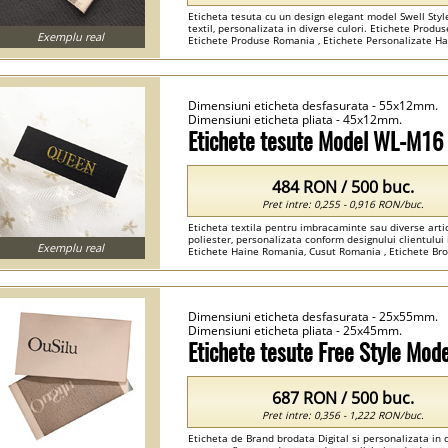
Eticheta tesuta cu un design elegant model Swell Style
textil, personalizata in diverse culori. Etichete Prod
Exemplu real
Etichete Produse Romania , Etichete Personalizate Ha
Dimensiuni eticheta desfasurata - 55x12mm.
Dimensiuni eticheta pliata - 45x12mm.
Etichete tesute Model WL-M16
484 RON / 500 buc.
Pret intre: 0,255 - 0,916 RON/buc.
Eticheta textila pentru imbracaminte sau diverse artic
poliester, personalizata conform designului clientului 
Exemplu real
Etichete Haine Romania, Cusut Romania , Etichete B
...
Dimensiuni eticheta desfasurata - 25x55mm.
Dimensiuni eticheta pliata - 25x45mm.
Etichete tesute Free Style Mo
687 RON / 500 buc.
Pret intre: 0,356 - 1,222 RON/buc.
Eticheta de Brand brodata Digital si personalizata in d