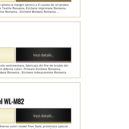
 pliata la margini pentru a fi cusuta de un produs
use Textile Romania, Etichete Imprimate Romania,
ine Romania , Etichete Brodate Romania ...
Vezi detalii...
ole vestimentare, fabricata din fire de brodat din
in diferite culori. Printare Etichete Romania,
rodate Romania , Etichete Imbracaminte Romania
del WL-M82
Vezi detalii...
iverse culori model Free Style, proiectata special