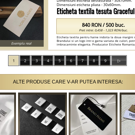
Dimensiuni eticheta desfasurata - 30x70mm.
Dimensiuni eticheta pliata - 30x60mm.
Eticheta textila tesuta Gracef
840 RON / 500 buc.
Pret intre: 0,458 - 1,323 RON/buc.
Eticheta textila pentru haine indoita la doua margini
Brandului si un logo intr-o gama variata de culori, potr
Exemplu real
imbracaminte eleganta. Producator Etichete Romania,
Romania , Etichete De Tesut Romania , Embleme Broda
1
2
3
4
5
6
7
8
9
▷
ALTE PRODUSE CARE V-AR PUTEA INTERESA: