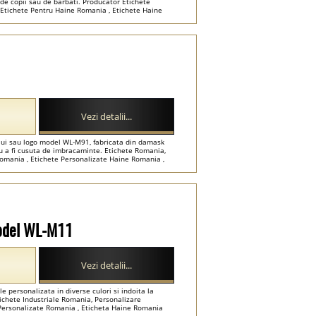
 de copii sau de barbati. Producator Etichete
 Etichete Pentru Haine Romania , Etichete Haine
Vezi detalii...
lui sau logo model WL-M91, fabricata din damask
ru a fi cusuta de imbracaminte. Etichete Romania,
omania , Etichete Personalizate Haine Romania ,
Model WL-M11
Vezi detalii...
e personalizata in diverse culori si indoita la
tichete Industriale Romania, Personalizare
Personalizate Romania , Eticheta Haine Romania