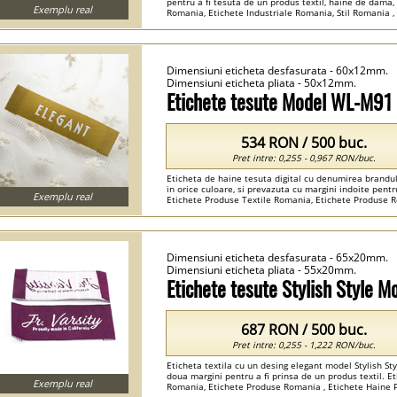
pentru a fi tesuta de un produs textil, haine de dama,
Exemplu real
Romania, Etichete Industriale Romania, Stil Romania ,
Personalizate Romania ...
Dimensiuni eticheta desfasurata - 60x12mm.
Dimensiuni eticheta pliata - 50x12mm.
Etichete tesute Model WL-M91
534 RON / 500 buc.
Pret intre: 0,255 - 0,967 RON/buc.
Eticheta de haine tesuta digital cu denumirea brandu
in orice culoare, si prevazuta cu margini indoite pent
Exemplu real
Etichete Produse Textile Romania, Etichete Produse R
Etichete Tesute Personalizate Romania ...
Dimensiuni eticheta desfasurata - 65x20mm.
Dimensiuni eticheta pliata - 55x20mm.
Etichete tesute Stylish Style 
687 RON / 500 buc.
Pret intre: 0,255 - 1,222 RON/buc.
Eticheta textila cu un desing elegant model Stylish Styl
doua margini pentru a fi prinsa de un produs textil. E
Exemplu real
Romania, Etichete Produse Romania , Etichete Haine 