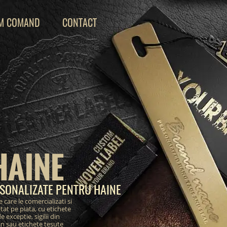
M COMAND
CONTACT
HAINE
SONALIZATE PENTRU HAINE
care le comercializati si
itat pe piata, cu etichete
exceptie, sigilii din
tin sau etichete tesute