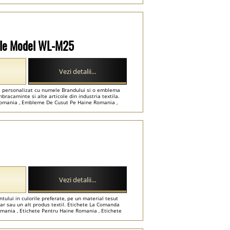
tyle Model WL-M25
Vezi detalii...
a personalizat cu numele Brandului si o emblema
mbracaminte si alte articole din industria textila.
Romania , Embleme De Cusut Pe Haine Romania ,
Vezi detalii...
tului in culorile preferate, pe un material tesut
tar sau un alt produs textil. Etichete La Comanda
mania , Etichete Pentru Haine Romania , Etichete