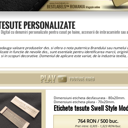
www.bestlabels.ro
BESTLABELS™ ROMANIA
Magazin online
 TESUTE PERSONALIZATE
 Digital cu denumiri personalizate pentru cusut pe haine, accesorii de imbracaminte sau al
 adauga valoare produselor dvs. si ofera o nota puternica Brandului sau numelui 
izate in functie de nevoile dvs., sunt esentiale pentru identificarea marcii, originii
 si in scopuri decorative. Domeniul de aplicare este variat, de la industria textila, 
covoare sau saltele. Toate modele de etichete tesute sunt fabricate la comanda utili
ition, au o claritate impecabila a detaliilor, si sunt foarte placute la atingere. E
ta de brodat standard sau lurex (efect metalizat), cu diferite tipuri de finisaje, in
 Pe aceasta pagina veti descoperi o gama variata de modele de etichete brodate, c
ina modelului de care sunteti interesat, si urmand indicatiile si specificatiile preze
te, iar noi ne vom preocupa de productia acestora la cele mai inalte standarde! To
de productie fiind calculate si afisate in regim automat pentru fiecare cantitate.
Dimensiuni eticheta desfasurata - 80x20mm.
Dimensiuni eticheta pliata - 70x20mm.
Etichete tesute Swell Style M
764 RON / 500 buc.
Pret intre: 0,305 - 1,323 RON/buc.