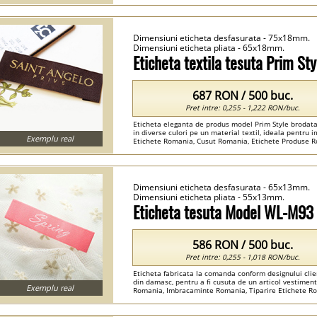
...
Dimensiuni eticheta desfasurata - 75x18mm.
Dimensiuni eticheta pliata - 65x18mm.
Eticheta textila tesuta Prim S
687 RON / 500 buc.
Pret intre: 0,255 - 1,222 RON/buc.
Eticheta eleganta de produs model Prim Style brodat
in diverse culori pe un material textil, ideala pentru i
Exemplu real
Etichete Romania, Cusut Romania, Etichete Produse 
Etichete Personalizate Haine Romania ...
Dimensiuni eticheta desfasurata - 65x13mm.
Dimensiuni eticheta pliata - 55x13mm.
Eticheta tesuta Model WL-M93
586 RON / 500 buc.
Pret intre: 0,255 - 1,018 RON/buc.
Eticheta fabricata la comanda conform designului clien
din damasc, pentru a fi cusuta de un articol vestimen
Exemplu real
Romania, Imbracaminte Romania, Tiparire Etichete Ro
De Tesut Romania ...