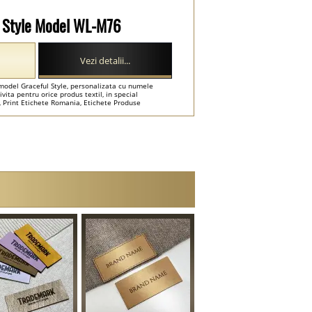
ul Style Model WL-M76
Vezi detalii...
 model Graceful Style, personalizata cu numele
ivita pentru orice produs textil, in special
 Print Etichete Romania, Etichete Produse
te Personalizate Romania ...