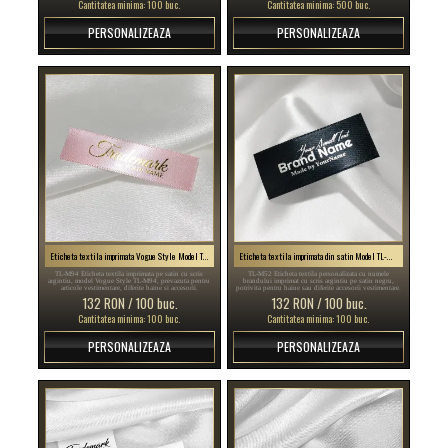
Cantitatea minima: 100 buc.
Cantitatea minima: 500 buc.
PERSONALIZEAZA
PERSONALIZEAZA
Eticheta textila imprimata Vogue Style Model TL-M94
Eticheta textila imprimata din satin Model TL-M52
TL-M94 Eticheta textila imprimata pe satin cu scris
TL-M52 Eticheta textila personalizata cu numele
argintiu, model Vogue Style TL-M94, prevazuta pentru
brandului imprimat cu scris argintiu pe satin negru,
articole vestimentare, diferite haine si accesorii.
potrivita pentru haine sau diferite accesorii vestimentare.
132 RON / 100 buc.
132 RON / 100 buc.
Cantitatea minima: 100 buc.
Cantitatea minima: 100 buc.
PERSONALIZEAZA
PERSONALIZEAZA