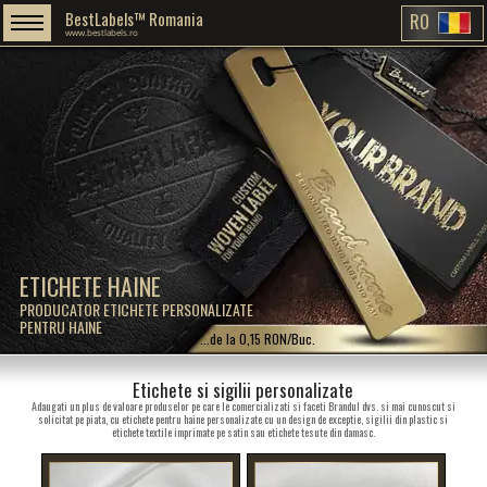
BestLabels™ Romania
RO
www.bestlabels.ro
ETICHETE HAINE
PRODUCATOR ETICHETE PERSONALIZATE
PENTRU HAINE
...de la 0,15 RON/Buc.
Etichete si sigilii personalizate
Adaugati un plus de valoare produselor pe care le comercializati si faceti Brandul dvs. si mai cunoscut si
solicitat pe piata, cu etichete pentru haine personalizate cu un design de exceptie, sigilii din plastic si
etichete textile imprimate pe satin sau etichete tesute din damasc.