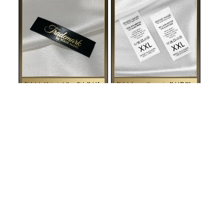
Eticheta textila imprimata Vogue Style Model TL-M131
Eticheta de compozitie cu marime Model TC-M184
TL-M131 Eticheta textila imprimata pe satin cu scris
TC-M184 Eticheta din satin pentru produse textile, care
argintiu, model TL-M131, prevazuta pentru articole
contine informatii despre compozitia materialului,
vestimentare, diferite haine si accesorii.
marimea produsului, simboluri de spalare si intretinere.
132 RON / 100 buc.
122 RON / 100 buc.
Cantitatea minima: 100 buc.
Cantitatea minima: 100 buc.
PERSONALIZEAZA
PERSONALIZEAZA