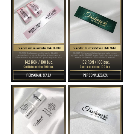
Eticheta de brand si compozitie Model TL-M61
Eticheta textila imprimata Vogue Style Model TL-M87
TL-M61 Eticheta compozitie Model TL-M61
TL-M87 Eticheta textila imprimata pe satin cu scris
personalizata cu semne de spalare si intretinere, si
argintiu, model TL-M87 Vogue Style, prevazuta pentru
denumirea sau logo brandului, potrivita pentru orice
articole vestimentare, diferite haine si accesorii.
produs textil, in special articole vestimentare.
142 RON / 100 buc.
132 RON / 100 buc.
Cantitatea minima: 100 buc.
Cantitatea minima: 100 buc.
PERSONALIZEAZA
PERSONALIZEAZA