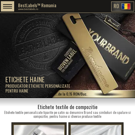
BestLabels™ Romania
RO
www.bestlabels.ro
ETICHETE HAINE
PRODUCATOR ETICHETE PERSONALIZATE
PENTRU HAINE
...de la 0,15 RON/Buc.
Etichete textile de compozitie
Etichete textile personalizate tiparite pe satin cu denumire Brand sau simboluri de spalare si
compozitie, pentru haine si diverse produse textile