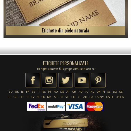
Etichete din piele naturala
ETICHETE PERSONALIZATE
All rights reserved © Copyright 2026 Bestlabels.ro
EU
UK
IE
FR
BE
IT
ES
PT
RO
DE
AT
CH
HU
PL
NL
DK
FI
SE
BG
CZ
EE
GR
HR
LT
LV
SI
SK
MX
AR
BR
VE
CO
CL
AU
CA
US-NY
US-FL
US-CA