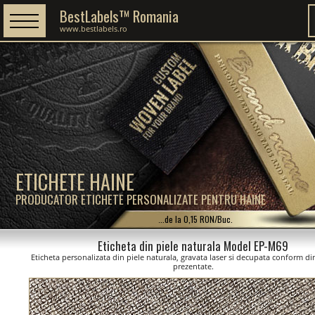
BestLabels™ Romania
www.bestlabels.ro
ETICHETE HAINE
PRODUCATOR ETICHETE PERSONALIZATE PENTRU HAINE
...de la 0,15 RON/Buc.
Eticheta din piele naturala Model EP-M69
Eticheta personalizata din piele naturala, gravata laser si decupata conform d
prezentate.