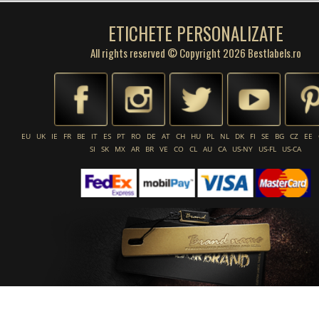
ETICHETE PERSONALIZATE
All rights reserved © Copyright 2026 Bestlabels.ro
EU
UK
IE
FR
BE
IT
ES
PT
RO
DE
AT
CH
HU
PL
NL
DK
FI
SE
BG
CZ
EE
SI
SK
MX
AR
BR
VE
CO
CL
AU
CA
US-NY
US-FL
US-CA