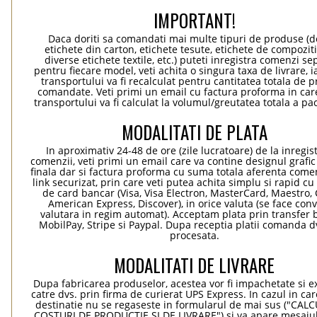
IMPORTANT!
Daca doriti sa comandati mai multe tipuri de produse (de
etichete din carton, etichete tesute, etichete de compoziti
diverse etichete textile, etc.) puteti inregistra comenzi s
pentru fiecare model, veti achita o singura taxa de livrare, i
transportului va fi recalculat pentru cantitatea totala de 
comandate. Veti primi un email cu factura proforma in car
transportului va fi calculat la volumul/greutatea totala a pa
MODALITATI DE PLATA
In aproximativ 24-48 de ore (zile lucratoare) de la inregis
comenzii, veti primi un email care va contine designul grafic
finala dar si factura proforma cu suma totala aferenta comen
link securizat, prin care veti putea achita simplu si rapid cu 
de card bancar (Visa, Visa Electron, MasterCard, Maestro, 
American Express, Discover), in orice valuta (se face con
valutara in regim automat). Acceptam plata prin transfer 
MobilPay, Stripe si Paypal. Dupa receptia platii comanda dv
procesata.
MODALITATI DE LIVRARE
Dupa fabricarea produselor, acestea vor fi impachetate si 
catre dvs. prin firma de curierat UPS Express. In cazul in car
destinatie nu se regaseste in formularul de mai sus ("CA
COSTURI DE PRODUCTIE SI DE LIVRARE") si va apare mesajul