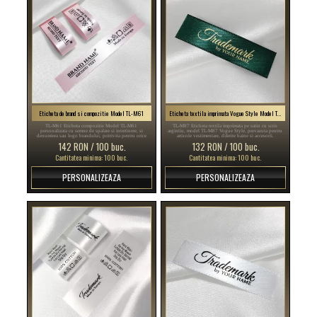
Eticheta de brand si compozitie Model TL-M61
Eticheta textila imprimata Vogue Style Model TL-M87
TL-M61 Eticheta compozitie Model TL-M61
TL-M87 Eticheta textila imprimata pe satin cu scris
personalizata cu semne de spalare si intretinere, si
argintiu, model TL-M87 Vogue Style, prevazuta pentru
denumirea sau logo brandului, potrivita pentru orice
articole vestimentare, diferite haine si accesorii.
produs textil, in special articole vestimentare.
142 RON / 100 buc.
132 RON / 100 buc.
Cantitatea minima: 100 buc.
Cantitatea minima: 100 buc.
PERSONALIZEAZA
PERSONALIZEAZA