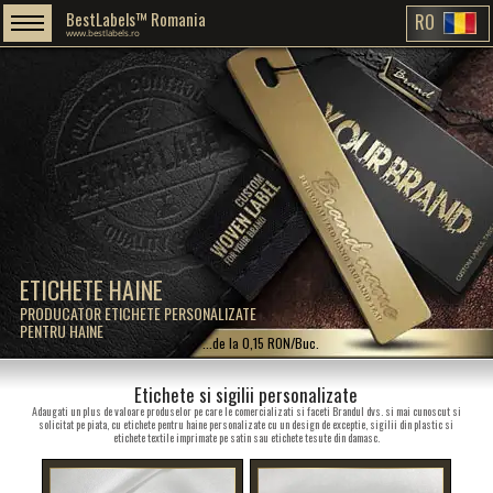
BestLabels™ Romania
RO
www.bestlabels.ro
ETICHETE HAINE
PRODUCATOR ETICHETE PERSONALIZATE
PENTRU HAINE
...de la 0,15 RON/Buc.
Etichete si sigilii personalizate
Adaugati un plus de valoare produselor pe care le comercializati si faceti Brandul dvs. si mai cunoscut si
solicitat pe piata, cu etichete pentru haine personalizate cu un design de exceptie, sigilii din plastic si
etichete textile imprimate pe satin sau etichete tesute din damasc.