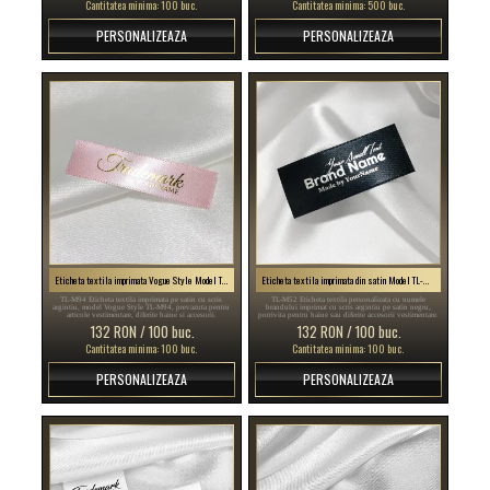
Cantitatea minima: 100 buc.
Cantitatea minima: 500 buc.
PERSONALIZEAZA
PERSONALIZEAZA
Eticheta textila imprimata Vogue Style Model TL-M94
Eticheta textila imprimata din satin Model TL-M52
TL-M94 Eticheta textila imprimata pe satin cu scris
TL-M52 Eticheta textila personalizata cu numele
argintiu, model Vogue Style TL-M94, prevazuta pentru
brandului imprimat cu scris argintiu pe satin negru,
articole vestimentare, diferite haine si accesorii.
potrivita pentru haine sau diferite accesorii vestimentare.
132 RON / 100 buc.
132 RON / 100 buc.
Cantitatea minima: 100 buc.
Cantitatea minima: 100 buc.
PERSONALIZEAZA
PERSONALIZEAZA