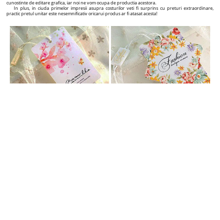
Etichete carton personalizate
Adaugati valoare produselor dvs. cu etichete personalizate cu un design de exceptie!
Daca sunteti producator, importator sau revanzator sub marca proprie de produse textile, haine,
incaltaminte, genti, bijuterii dar si de alte tipuri de produse, si doriti sa aduceti un plus de imagine
Brandului dvs., sau sa va evidentiati comparativ cu principalii dvs. competitori, iar numarul clientilor
sa creasca semnificativ, ati gasit partenerul potrivit!
Noi va oferim solutii complete pentru etichetarea profesionala a produselor dvs., de la stadiul de
proiectare grafica pana la furnizarea unor etichete de inalta calitate, cu un design de exceptie si la un
pret atractiv!
Pe acest site veti gasi o gama variata de etichete din carton pe care le puteti personaliza in timp
real (vizual) exact asa cum le doriti, prin intermediul constructorului grafic interactiv de etichete, pe
care il veti gasi pe pagina fiecarui produs. Practic, aveti posibilitatea sa creati designul propriilor
etichete in mai putin de 5 minute, si sa plasati comanda pentru productia acestora.
De asemenea, pe pagina fiecarui produs in parte veti gasi pretul si timpul necesar pentru
productie si livrare, in functie de cantitatile selectate de dvs.
Simplu, concret si foarte explicit!
Chiar de la primul contact cu un potential client, o eticheta de calitate ii transmite acestuia atat
calitatea cat si originalitatea produsului, iar pe termen lung recunoasterea pe piata si recomandarea
Brandului dvs. altor clienti!
Sigilii din plastic personalizate
Sporiti impactul vizual asupra Brandului si produselor dvs. cu sigilii personalizate